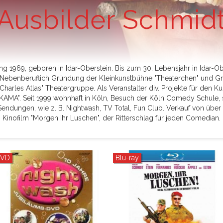
Ausbilder Schmid
ng 1969, geboren in Idar-Oberstein. Bis zum 30. Lebensjahr in Idar-Ob
. Nebenberuflich Gründung der Kleinkunstbühne "Theaterchen" und 
"Charles Atlas" Theatergruppe. Als Veranstalter div. Projekte für den 
"KAMA". Seit 1999 wohnhaft in Köln, Besuch der Köln Comedy Schule, 
TV Sendungen, wie z. B. Nightwash, TV Total, Fun Club. Verkauf von üb
Kinofilm "Morgen Ihr Luschen", der Ritterschlag für jeden Comedian.
VD
Blu-ray