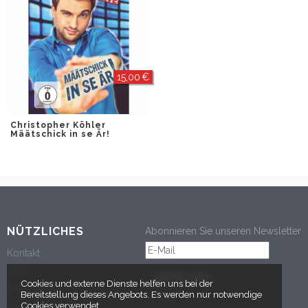
15,00 €
Christopher Köhler
Määtschick in se Är!
NÜTZLICHES
Abonnieren Sie unseren Newsletter
Kontakt
AGB
ANMELDEN
Cookies und externe Dienste helfen uns bei der
Datenschutz
Bereitstellung dieses Angebots. Es werden nur notwendige
Cookies verwendet.
Impressum