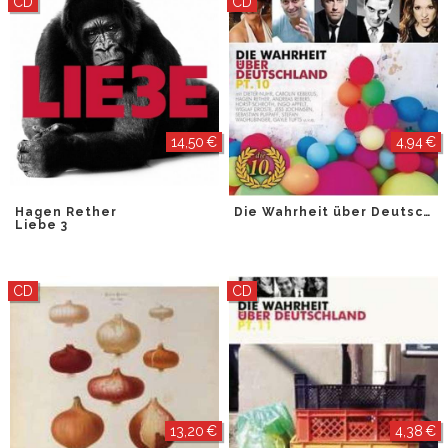
CD
CD
14,50 €
4,94 €
Hagen Rether
Die Wahrheit über Deutschland Pt. 10
Liebe 3
CD
CD
13,20 €
4,38 €