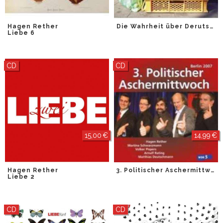
Hagen Rether
Die Wahrheit über Derutschland Pt. 11
Liebe 6
CD
CD
15,00 €
14,99 €
Hagen Rether
3. Politischer Aschermittwoch 2007
Liebe 2
CD
CD