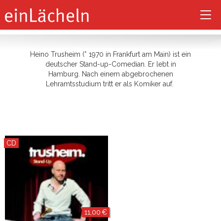
Heino Trusheim
Tog
nav
Heino Trusheim (* 1970 in Frankfurt am Main) ist ein
deutscher Stand-up-Comedian. Er lebt in
Hamburg. Nach einem abgebrochenen
Lehramtsstudium tritt er als Komiker auf.
CD
11,00 €