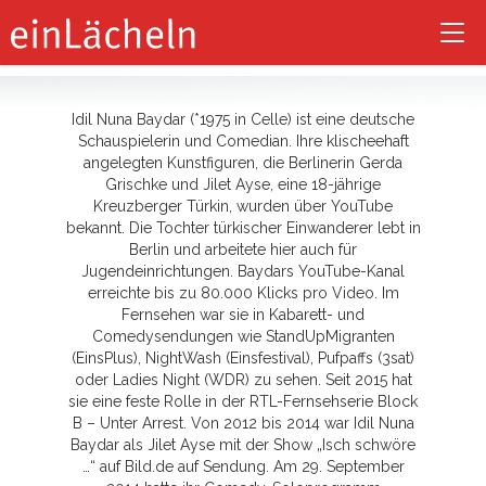
Baydar
Tog
nav
Idil Nuna Baydar (*1975 in Celle) ist eine deutsche
Schauspielerin und Comedian. Ihre klischeehaft
angelegten Kunstfiguren, die Berlinerin Gerda
Grischke und Jilet Ayse, eine 18-jährige
Kreuzberger Türkin, wurden über YouTube
bekannt. Die Tochter türkischer Einwanderer lebt in
Berlin und arbeitete hier auch für
Jugendeinrichtungen. Baydars YouTube-Kanal
erreichte bis zu 80.000 Klicks pro Video. Im
Fernsehen war sie in Kabarett- und
Comedysendungen wie StandUpMigranten
(EinsPlus), NightWash (Einsfestival), Pufpaffs (3sat)
oder Ladies Night (WDR) zu sehen. Seit 2015 hat
sie eine feste Rolle in der RTL-Fernsehserie Block
B – Unter Arrest. Von 2012 bis 2014 war Idil Nuna
Baydar als Jilet Ayse mit der Show „Isch schwöre
…“ auf Bild.de auf Sendung. Am 29. September