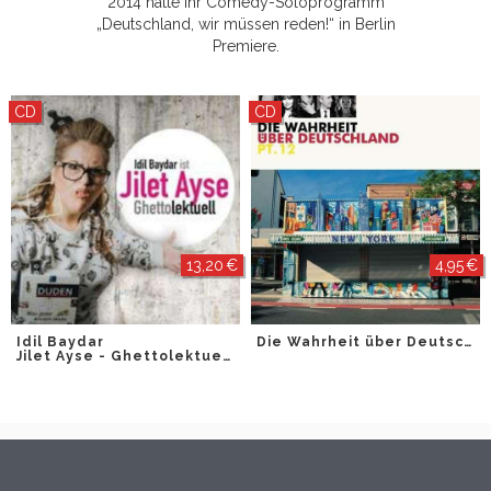
2014 hatte ihr Comedy-Soloprogramm
„Deutschland, wir müssen reden!“ in Berlin
Premiere.
CD
CD
13,20 €
4,95 €
Idil Baydar
Die Wahrheit über Deutschland Pt.12
Jilet Ayse - Ghettolektuell