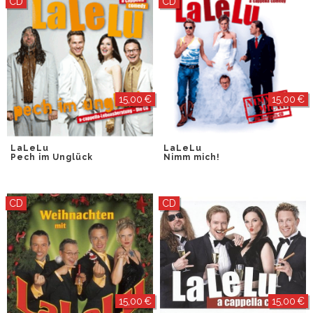
CD
CD
15,00 €
15,00 €
LaLeLu
LaLeLu
Pech im Unglück
Nimm mich!
CD
CD
15,00 €
15,00 €