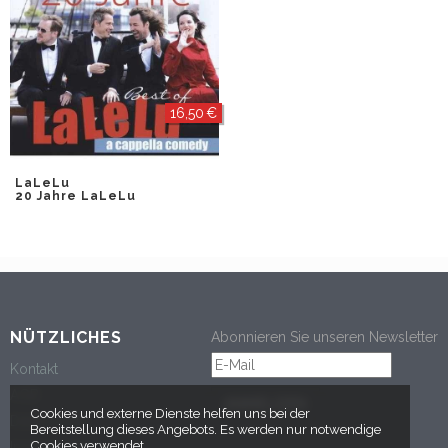
16,50 €
LaLeLu
20 Jahre LaLeLu
NÜTZLICHES
Abonnieren Sie unseren Newsletter
Kontakt
AGB
ANMELDEN
Cookies und externe Dienste helfen uns bei der
Datenschutz
Bereitstellung dieses Angebots. Es werden nur notwendige
Cookies verwendet.
Impressum