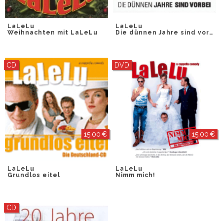
LaLeLu
LaLeLu
Weihnachten mit LaLeLu
Die dünnen Jahre sind vorbei
CD
DVD
15,00 €
15,00 €
LaLeLu
LaLeLu
Grundlos eitel
Nimm mich!
CD