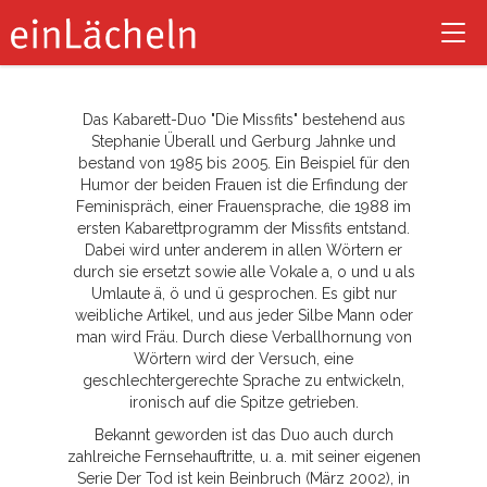
Missfits
Tog
nav
Das Kabarett-Duo "Die Missfits" bestehend aus
Stephanie Überall und Gerburg Jahnke und
bestand von 1985 bis 2005. Ein Beispiel für den
Humor der beiden Frauen ist die Erfindung der
Feminispräch, einer Frauensprache, die 1988 im
ersten Kabarettprogramm der Missfits entstand.
Dabei wird unter anderem in allen Wörtern er
durch sie ersetzt sowie alle Vokale a, o und u als
Umlaute ä, ö und ü gesprochen. Es gibt nur
weibliche Artikel, und aus jeder Silbe Mann oder
man wird Fräu. Durch diese Verballhornung von
Wörtern wird der Versuch, eine
geschlechtergerechte Sprache zu entwickeln,
ironisch auf die Spitze getrieben.
Bekannt geworden ist das Duo auch durch
zahlreiche Fernsehauftritte, u. a. mit seiner eigenen
Serie Der Tod ist kein Beinbruch (März 2002), in