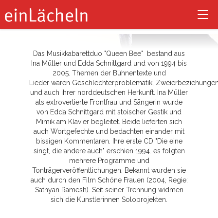
Queen Bee
Tog
nav
Das Musikkabarettduo "Queen Bee" bestand aus
Ina Müller und Edda Schnittgard und von 1994 bis
2005. Themen der Bühnentexte und
Lieder waren Geschlechterproblematik, Zweierbeziehungen
und auch ihrer norddeutschen Herkunft. Ina Müller
als extrovertierte Frontfrau und Sängerin wurde
von Edda Schnittgard mit stoischer Gestik und
Mimik am Klavier begleitet. Beide lieferten sich
auch Wortgefechte und bedachten einander mit
bissigen Kommentaren. Ihre erste CD "Die eine
singt, die andere auch" erschien 1994. es folgten
mehrere Programme und
Tonträgerveröffentlichungen. Bekannt wurden sie
auch durch den Film Schöne Frauen (2004, Regie:
Sathyan Ramesh). Seit seiner Trennung widmen
sich die Künstlerinnen Soloprojekten.