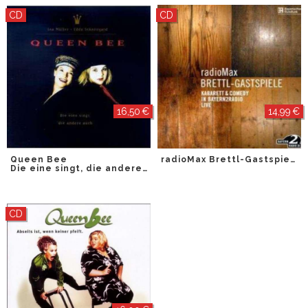
CD
CD
16,50 €
14,99 €
Queen Bee
radioMax Brettl-Gastspiele
Die eine singt, die andere auch
CD