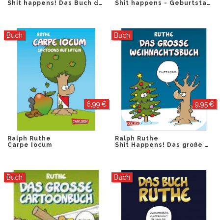
Shit happens! Das Buch der Arbeit
Shit happens - Geburtstagspostkarten
Buch
Buch
6,99 €
9,95 €
Ralph Ruthe
Ralph Ruthe
Carpe Iocum
Shit Happens! Das große Weihnachtsbuch
Buch
Buch