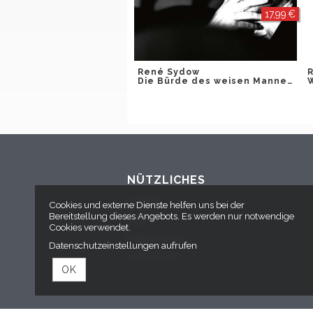
17,99 €
René Sydow
Die Bürde des weisen Mannes
NÜTZLICHES
Kontakt
Cookies und externe Dienste helfen uns bei der
Bereitstellung dieses Angebots. Es werden nur notwendige
AGB
Cookies verwendet.
Datenschutz
Datenschutzeinstellungen aufrufen
Impressum
OK