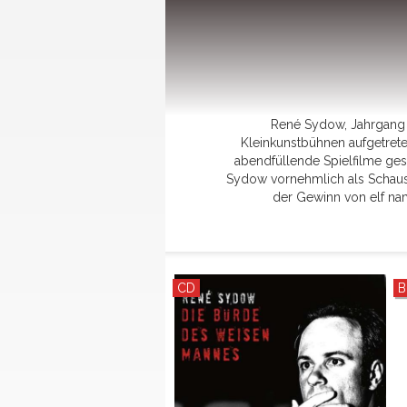
René Sydow, Jahrgang 19
Kleinkunstbühnen aufgetrete
abendfüllende Spielfilme ges
Sydow vornehmlich als Schaus
der Gewinn von elf nam
CD
B