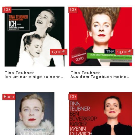
CD
CD
17,00 €
14,00 €
Tina Teubner
Tina Teubner
Ich um nur einige zu nennen
Aus dem Tagebuch meines Mannes
Buch
CD