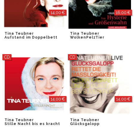
14,00 €
16,00 €
Tina Teubner
Tina Teubner
Aufstand im Doppelbett
WolkenPelzTier
CD
CD
14,00 €
14,00 €
Tina Teubner
Tina Teubner
Stille Nacht bis es kracht
Glücksgalopp