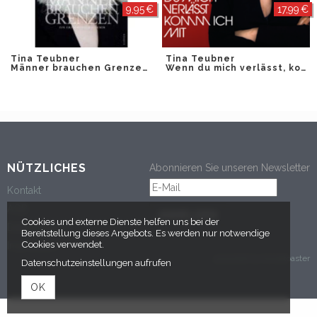
9,95 €
17,99 €
Tina Teubner
Tina Teubner
Männer brauchen Grenzen
Wenn du mich verlässt, komm ich mit
NÜTZLICHES
Abonnieren Sie unseren Newsletter
Kontakt
AGB
ANMELDEN
Cookies und externe Dienste helfen uns bei der
Datenschutz
Bereitstellung dieses Angebots. Es werden nur notwendige
Cookies verwendet.
Impressum
powered by tickettoaster
Datenschutzeinstellungen aufrufen
OK