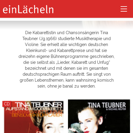
Tina Teubner
Tog
nav
Die Kabarettistin und Chansonsängerin Tina
Teubner (Jg.1966) studierte Musiktherapie und
Violine. Sie erhielt alle wichtigen deutschen
Kleinkunst- und Kabarettpreise und hat sie
dreizehn eigene Bühnenprogramme geschrieben,
die sie selbst als „Lieder, Kabarett und Unfug“
bezeichnet und mit denen sie im gesamten
deutschsprachigen Raum auftritt. Sie singt von
großen Lebensthemen, kann wahnsinng komisch
sein, ohne je banal zu werden.
CD