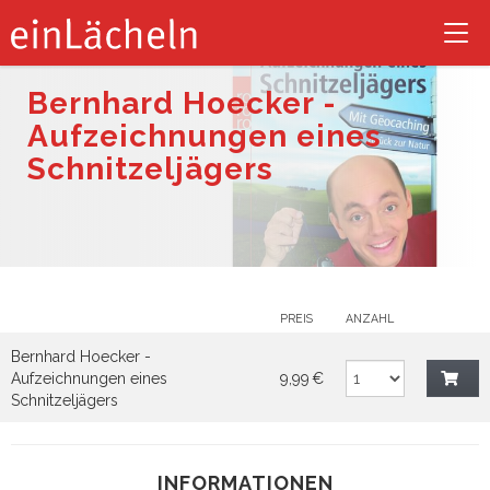
Tog
nav
Bernhard Hoecker -
Aufzeichnungen eines
Schnitzeljägers
PREIS
ANZAHL
Bernhard Hoecker -
Aufzeichnungen eines
9,99 €
Schnitzeljägers
INFORMATIONEN