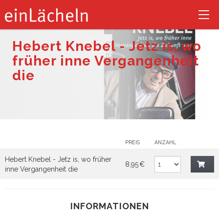
Tog
nav
Hebert Knebel - Jetz is, wo
früher inne Vergangenheit
die
PREIS
ANZAHL
Hebert Knebel - Jetz is, wo früher
8,95 €
inne Vergangenheit die
INFORMATIONEN