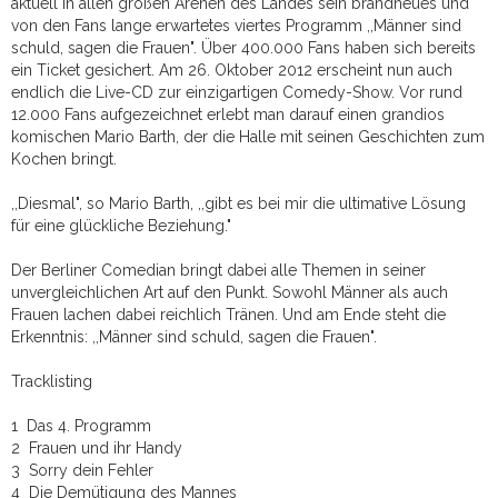
aktuell in allen großen Arenen des Landes sein brandneues und
von den Fans lange erwartetes viertes Programm ,,Männer sind
schuld, sagen die Frauen". Über 400.000 Fans haben sich bereits
ein Ticket gesichert. Am 26. Oktober 2012 erscheint nun auch
endlich die Live-CD zur einzigartigen Comedy-Show. Vor rund
12.000 Fans aufgezeichnet erlebt man darauf einen grandios
komischen Mario Barth, der die Halle mit seinen Geschichten zum
Kochen bringt.
,,Diesmal", so Mario Barth, ,,gibt es bei mir die ultimative Lösung
für eine glückliche Beziehung."
Der Berliner Comedian bringt dabei alle Themen in seiner
unvergleichlichen Art auf den Punkt. Sowohl Männer als auch
Frauen lachen dabei reichlich Tränen. Und am Ende steht die
Erkenntnis: ,,Männer sind schuld, sagen die Frauen".
Tracklisting
1 Das 4. Programm
2 Frauen und ihr Handy
3 Sorry dein Fehler
4 Die Demütigung des Mannes