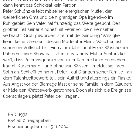
dann kennt das Schicksal kein Pardon!
Peter Schlönzke lebt mit seiner energischen Mutter, der
weinerlichen Oma und dem grantigen Opa irgendwo im
Ruhrgebiet. Sein Vater hat frühzeitig das Weite gesucht. Den
größten Teil seiner Kindheit hat Peter vor dem Fernseher
verbracht. Groß geworden ist er mit der Sendung "Witzigkeit
kennt keine Grenzen", dessen Moderator Heinz Wäscher fast
schon ein Volksheld ist. Einmal im Jahr sucht Heinz Wäscher im
Rahmen seiner Show das Talent des Jahres. Mutter Schlönzke
weiß, dass Peter insgeheim von einer Karriere beim Fernsehen
träumt. Kurzerhand - und ohne sein Wissen - meldet sie ihren
Sohn an. Schließlich nimmt Peter - auf Drängen seiner Familie - an
dem Talentwettbewerb teil, sein Auftritt wird allerdings ein Fiasko.
Aus Angst vor der Blamage lässt er seine Familie in dem Glauben,
er hätte den Wettbewerb gewonnen. Doch als sich die Ereignisse
überschlagen, platzt Peter der Kragen…
BRD, 1992
FSK ab 0 freigegeben
Erscheinungstermin: 15.11.2004