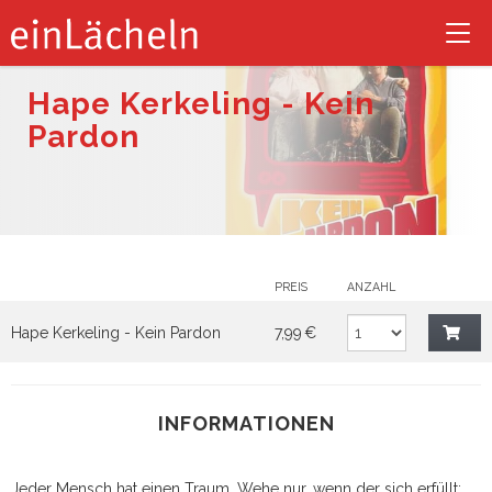
Tog
nav
Hape Kerkeling - Kein
Pardon
PREIS
ANZAHL
Hape Kerkeling - Kein Pardon
7,99 €
INFORMATIONEN
Jeder Mensch hat einen Traum. Wehe nur, wenn der sich erfüllt: