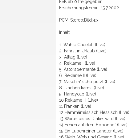
FSK ab 0 freigegeben
Erscheinungstermin: 15.7.2002
PCM-Stereo;Bild:4:3
Inhalt
1 Wähle Cheetah (Live)
2 Fahrst in Urlaub (Live)
3 Alltag (Live)
4 Reklame I (Live)
5 Astorspermante (Live)
6 Reklame II (Live)
7 Maschin' scho putzt (Live)
8 Undann kamsi (Live)
9 Handycap (Live)
10 Reklame Iii (Live)
11 Franken (Live)
12 Hammämässisch Hessisch (Live)
13 Warte, bis es Dinkel wird (Live)
14 Ferien auf dem Booonhof (Live)
15 Ein Lupenreiner Landler (Live)
16 Wein, Web und Gesang (Live)