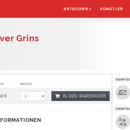
KATEGORIE
KÜNSTLER
Ever Grins
VERFÜ
EIS
ANZAHL
98 €
IN DEN WARENKORB
VERFÜ
NFORMATIONEN