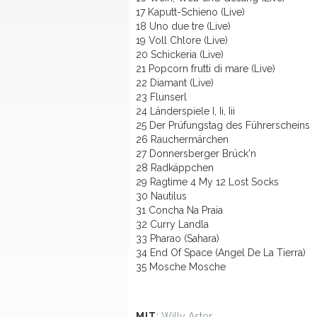
17 Kaputt-Schieno (Live)
18 Uno due tre (Live)
19 Voll Chlore (Live)
20 Schickeria (Live)
21 Popcorn frutti di mare (Live)
22 Diamant (Live)
23 Flunserl
24 Länderspiele I, Ii, Iii
25 Der Prüfungstag des Führerscheins
26 Rauchermärchen
27 Donnersberger Brück'n
28 Radkäppchen
29 Ragtime 4 My 12 Lost Socks
30 Nautilus
31 Concha Na Praia
32 Curry Landla
33 Pharao (Sahara)
34 End Of Space (Angel De La Tierra)
35 Mosche Mosche
MIT
:
Willy Astor