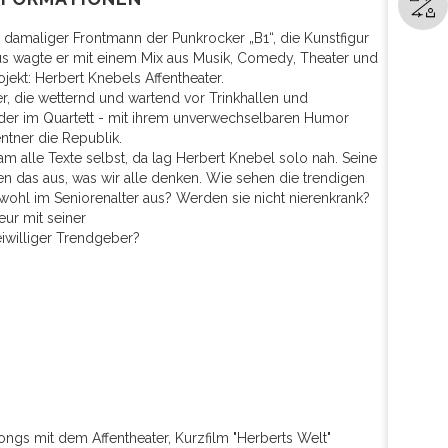
damaliger Frontmann der Punkrocker „B1“, die Kunstfigur
aus wagte er mit einem Mix aus Musik, Comedy, Theater und
jekt: Herbert Knebels Affentheater.
r, die wetternd und wartend vor Trinkhallen und
der im Quartett - mit ihrem unverwechselbaren Humor
tner die Republik.
m alle Texte selbst, da lag Herbert Knebel solo nah. Seine
en das aus, was wir alle denken. Wie sehen die trendigen
 wohl im Seniorenalter aus? Werden sie nicht nierenkrank?
eur mit seiner
iwilliger Trendgeber?
Songs mit dem Affentheater, Kurzfilm "Herberts Welt"