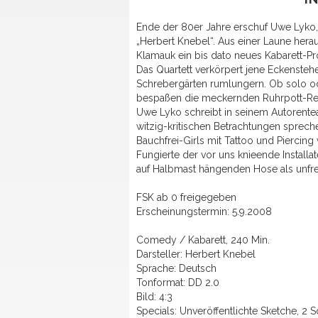
Ende der 80er Jahre erschuf Uwe Lyko, 
„Herbert Knebel“. Aus einer Laune her
Klamauk ein bis dato neues Kabarett-Pro
Das Quartett verkörpert jene Eckenstehe
Schrebergärten rumlungern. Ob solo o
bespaßen die meckernden Ruhrpott-Ren
Uwe Lyko schreibt in seinem Autorentea
witzig-kritischen Betrachtungen sprech
Bauchfrei-Girls mit Tattoo und Piercing
Fungierte der vor uns knieende Installat
auf Halbmast hängenden Hose als unfre
FSK ab 0 freigegeben
Erscheinungstermin: 5.9.2008
Comedy / Kabarett, 240 Min.
Darsteller: Herbert Knebel
Sprache: Deutsch
Tonformat: DD 2.0
Bild: 4:3
Specials: Unveröffentlichte Sketche, 2 