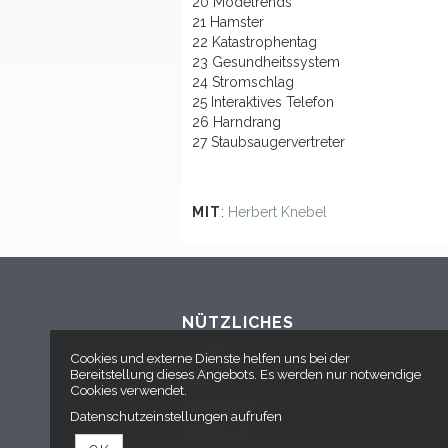
20 Modetrends
21 Hamster
22 Katastrophentag
23 Gesundheitssystem
24 Stromschlag
25 Interaktives Telefon
26 Harndrang
27 Staubsaugervertreter
MIT
:
Herbert Knebel
NÜTZLICHES
Kontakt
Cookies und externe Dienste helfen uns bei der
Bereitstellung dieses Angebots. Es werden nur notwendige
AGB
Cookies verwendet.
Datenschutz
Datenschutzeinstellungen aufrufen
Impressum