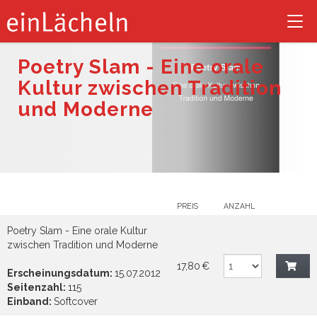
Tog
nav
Poetry Slam - Eine orale
Kultur zwischen Tradition
und Moderne
PREIS
ANZAHL
Poetry Slam - Eine orale Kultur
zwischen Tradition und Moderne
17,80 €
Erscheinungsdatum:
15.07.2012
Seitenzahl:
115
Einband:
Softcover