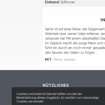
Einband:
Softcover
I
Samir ist auf einer Reise, die Gegenwart
Wahrheit über seinen Vater erfahren, de
verlassen hat. Mit einem rätselhaften D
im Gepäck macht der junge Mann sich i
führt ihn durch ein noch immer gespalt
den Spuren des Vaters zu folgen ...
MIT
:
Pierre Jarawan
NÜTZLICHES
Kontakt
Cookies und externe Dienste helfen uns bei der
Bereitstellung dieses Angebots. Es werden nur notwendige
AGB
Cookies verwendet.