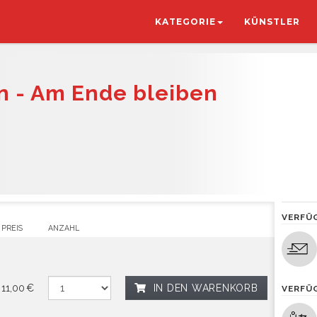
KATEGORIE
KÜNSTLER
n - Am Ende bleiben
VERFÜ
PREIS
ANZAHL
11,00 €
IN DEN WARENKORB
VERFÜ