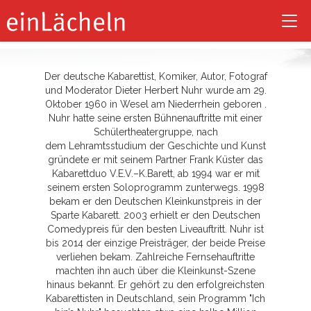
Dieter Nuhr
Tog
nav
Der deutsche Kabarettist, Komiker, Autor, Fotograf
und Moderator Dieter Herbert Nuhr wurde am 29.
Oktober 1960 in Wesel am Niederrhein geboren .
Nuhr hatte seine ersten Bühnenauftritte mit einer
Schülertheatergruppe, nach
dem Lehramtsstudium der Geschichte und Kunst
gründete er mit seinem Partner Frank Küster das
Kabarettduo V.E.V.–K.Barett, ab 1994 war er mit
seinem ersten Soloprogramm zunterwegs. 1998
bekam er den Deutschen Kleinkunstpreis in der
Sparte Kabarett. 2003 erhielt er den Deutschen
Comedypreis für den besten Liveauftritt. Nuhr ist
bis 2014 der einzige Preisträger, der beide Preise
verliehen bekam. Zahlreiche Fernsehauftritte
machten ihn auch über die Kleinkunst-Szene
hinaus bekannt. Er gehört zu den erfolgreichsten
Kabarettisten in Deutschland, sein Programm "Ich