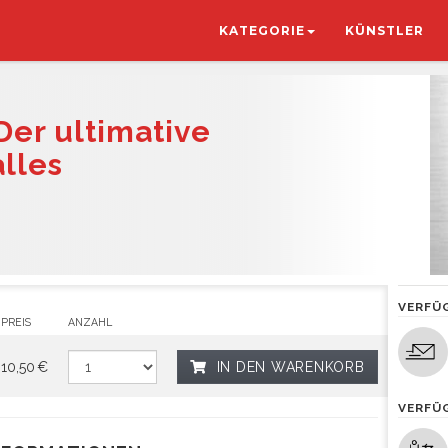
KATEGORIE
KÜNSTLER
Der ultimative
alles
VERFÜ
PREIS
ANZAHL
10,50 €
IN DEN WARENKORB
VERFÜ