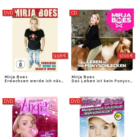
DVD
CD
9,98 €
17,00 €
Mirja Boes
Mirja Boes
Erwachsen werde ich nächste Woche
Das Leben ist kein Ponyschlecken
DVD
DVD