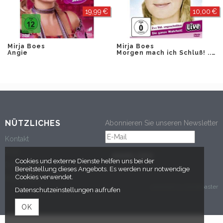
19,99 €
10,00 €
Mirja Boes
Mirja Boes
Angie
Morgen mach ich Schluß! ... Wahrscheinlich!
NÜTZLICHES
Abonnieren Sie unseren Newsletter
Kontakt
AGB
ANMELDEN
Cookies und externe Dienste helfen uns bei der
Datenschutz
Bereitstellung dieses Angebots. Es werden nur notwendige
Cookies verwendet.
Impressum
powered by tickettoaster
Datenschutzeinstellungen aufrufen
OK