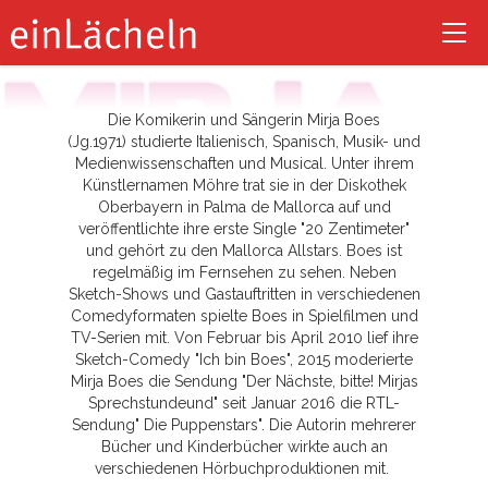
Mirja Boes
Tog
nav
Die Komikerin und Sängerin Mirja Boes
(Jg.1971) studierte Italienisch, Spanisch, Musik- und
Medienwissenschaften und Musical. Unter ihrem
Künstlernamen Möhre trat sie in der Diskothek
Oberbayern in Palma de Mallorca auf und
veröffentlichte ihre erste Single "20 Zentimeter"
und gehört zu den Mallorca Allstars. Boes ist
regelmäßig im Fernsehen zu sehen. Neben
Sketch-Shows und Gastauftritten in verschiedenen
Comedyformaten spielte Boes in Spielfilmen und
TV-Serien mit. Von Februar bis April 2010 lief ihre
Sketch-Comedy "Ich bin Boes", 2015 moderierte
Mirja Boes die Sendung "Der Nächste, bitte! Mirjas
Sprechstundeund" seit Januar 2016 die RTL-
Sendung" Die Puppenstars". Die Autorin mehrerer
Bücher und Kinderbücher wirkte auch an
verschiedenen Hörbuchproduktionen mit.