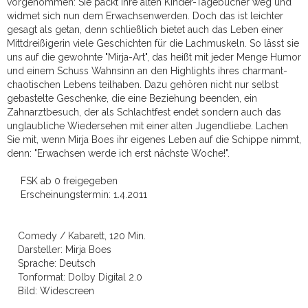
vorgenommen: Sie packt ihre alten Kinder-Tagebücher weg und
widmet sich nun dem Erwachsenwerden. Doch das ist leichter
gesagt als getan, denn schließlich bietet auch das Leben einer
Mittdreißigerin viele Geschichten für die Lachmuskeln. So lässt sie
uns auf die gewohnte "Mirja-Art", das heißt mit jeder Menge Humor
und einem Schuss Wahnsinn an den Highlights ihres charmant-
chaotischen Lebens teilhaben. Dazu gehören nicht nur selbst
gebastelte Geschenke, die eine Beziehung beenden, ein
Zahnarztbesuch, der als Schlachtfest endet sondern auch das
unglaubliche Wiedersehen mit einer alten Jugendliebe. Lachen
Sie mit, wenn Mirja Boes ihr eigenes Leben auf die Schippe nimmt,
denn: "Erwachsen werde ich erst nächste Woche!".
FSK ab 0 freigegeben
Erscheinungstermin: 1.4.2011
Comedy / Kabarett, 120 Min.
Darsteller: Mirja Boes
Sprache: Deutsch
Tonformat: Dolby Digital 2.0
Bild: Widescreen