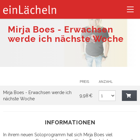
Tog
nav
Mirja Boes - Erwachsen
werde ich nächste Woche
PREIS
ANZAHL
Mirja Boes - Erwachsen werde ich
9,98 €
nächste Woche
INFORMATIONEN
In ihrem neuen Soloprogramm hat sich Mirja Boes viel