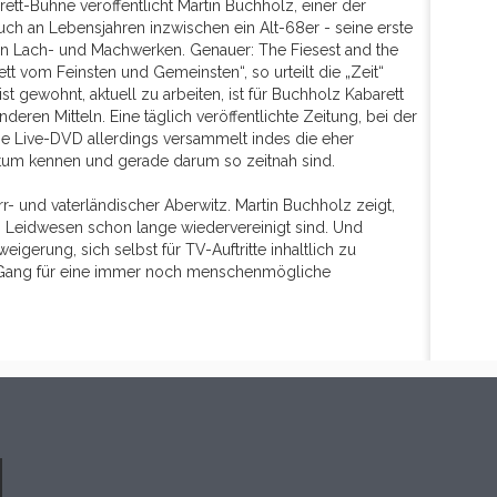
rett-Bühne veröffentlicht Martin Buchholz, einer der
 auch an Lebensjahren inzwischen ein Alt-68er - seine erste
hen Lach- und Machwerken. Genauer: The Fiesest and the
ett vom Feinsten und Gemeinsten“, so urteilt die „Zeit“
list gewohnt, aktuell zu arbeiten, ist für Buchholz Kabarett
eren Mitteln. Eine täglich veröffentlichte Zeitung, bei der
ine Live-DVD allerdings versammelt indes die eher
atum kennen und gerade darum so zeitnah sind.
r- und vaterländischer Aberwitz. Martin Buchholz zeigt,
s Leidwesen schon lange wiedervereinigt sind. Und
igerung, sich selbst für TV-Auftritte inhaltlich zu
ten Gang für eine immer noch menschenmögliche