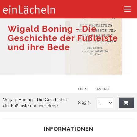
Tog
nav
Wigald Boning - Die
Geschichte der Fußleiste
und ihre Bede
PREIS
ANZAHL
Wigald Boning - Die Geschichte
8,99 €
der Fußleiste und ihre Bede
INFORMATIONEN