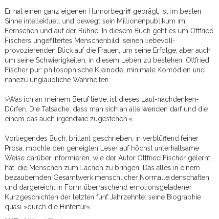
Er hat einen ganz eigenen Humorbegriff geprägt, ist im besten
Sinne intellektuell und bewegt sein Millionenpublikum im
Fernsehen und auf der Bühne. In diesem Buch geht es um Ottfried
Fischers ungefiltertes Menschenbild, seinen liebevoll-
provozierenden Blick auf die Frauen, um seine Erfolge, aber auch
um seine Schwierigkeiten, in diesem Leben zu bestehen. Ottfried
Fischer pur: philosophische Kleinode, minimale Komödien und
nahezu unglaubliche Wahrheiten.
»Was ich an meinem Beruf liebe, ist dieses Laut-nachdenken-
Dürfen. Die Tatsache, dass man sich an alle wenden darf und die
einem das auch irgendwie zugestehen.«
Vorliegendes Buch, brillant geschrieben, in verblüffend feiner
Prosa, möchte den geneigten Leser auf höchst unterhaltsame
Weise darüber informieren, wie der Autor Ottfried Fischer gelernt
hat, die Menschen zum Lachen zu bringen. Das alles in einem
bezaubernden Gesamtwerk menschlicher Normalleidenschaften
und dargereicht in Form überraschend emotionsgeladener
Kurzgeschichten der letzten fünf Jahrzehnte: seine Biographie
quasi »durch die Hintertür«.