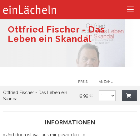
Tog
nav
Ottfried Fischer - Das
Leben ein Skandal
PREIS
ANZAHL
Ottfried Fischer - Das Leben ein
19,99 €
Skandal
INFORMATIONEN
»Und doch ist was aus mir geworden …«