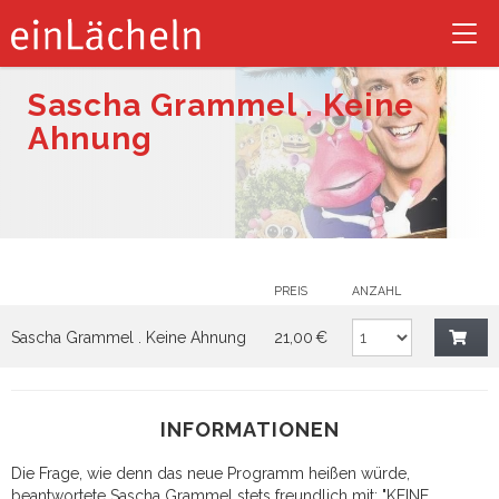
Tog
nav
Sascha Grammel . Keine
Ahnung
PREIS
ANZAHL
Sascha Grammel . Keine Ahnung
21,00 €
INFORMATIONEN
Die Frage, wie denn das neue Programm heißen würde,
beantwortete Sascha Grammel stets freundlich mit: "KEINE