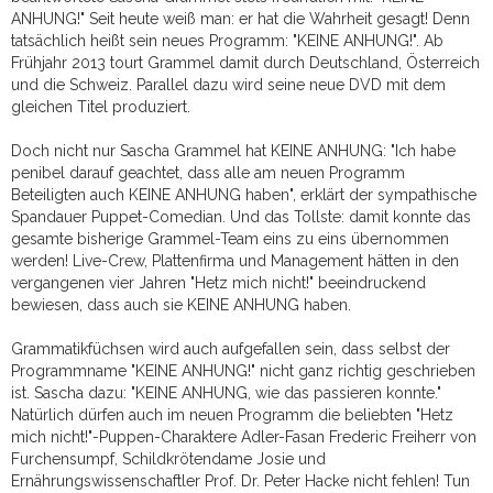
ANHUNG!" Seit heute weiß man: er hat die Wahrheit gesagt! Denn
tatsächlich heißt sein neues Programm: "KEINE ANHUNG!". Ab
Frühjahr 2013 tourt Grammel damit durch Deutschland, Österreich
und die Schweiz. Parallel dazu wird seine neue DVD mit dem
gleichen Titel produziert.
Doch nicht nur Sascha Grammel hat KEINE ANHUNG: "Ich habe
penibel darauf geachtet, dass alle am neuen Programm
Beteiligten auch KEINE ANHUNG haben", erklärt der sympathische
Spandauer Puppet-Comedian. Und das Tollste: damit konnte das
gesamte bisherige Grammel-Team eins zu eins übernommen
werden! Live-Crew, Plattenfirma und Management hätten in den
vergangenen vier Jahren "Hetz mich nicht!" beeindruckend
bewiesen, dass auch sie KEINE ANHUNG haben.
Grammatikfüchsen wird auch aufgefallen sein, dass selbst der
Programmname "KEINE ANHUNG!" nicht ganz richtig geschrieben
ist. Sascha dazu: "KEINE ANHUNG, wie das passieren konnte."
Natürlich dürfen auch im neuen Programm die beliebten "Hetz
mich nicht!"-Puppen-Charaktere Adler-Fasan Frederic Freiherr von
Furchensumpf, Schildkrötendame Josie und
Ernährungswissenschaftler Prof. Dr. Peter Hacke nicht fehlen! Tun