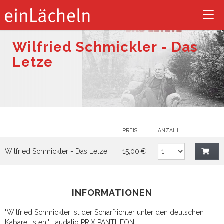
Tog
nav
Wilfried Schmickler - Das
Letze
PREIS
ANZAHL
Wilfried Schmickler - Das Letze
15,00 €
INFORMATIONEN
"Wilfried Schmickler ist der Scharfrichter unter den deutschen
Kabarettisten." Laudatio PRIX PANTHEON