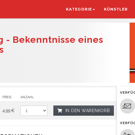
KATEGORIE
KÜNSTLER
 - Bekenntnisse eines
s
VERFÜ
PREIS
ANZAHL
4,99 €
IN DEN WARENKORB
VERFÜ