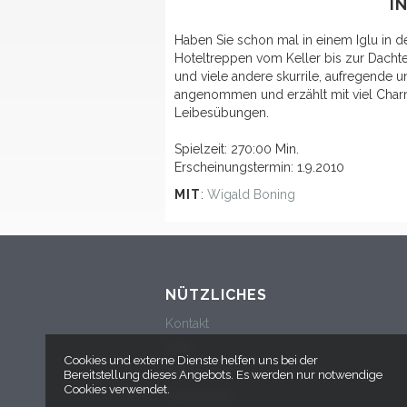
I
Haben Sie schon mal in einem Iglu in 
Hoteltreppen vom Keller bis zur Dachte
und viele andere skurrile, aufregende 
angenommen und erzählt mit viel Char
Leibesübungen.
Spielzeit: 270:00 Min.
Erscheinungstermin: 1.9.2010
MIT
:
Wigald Boning
NÜTZLICHES
Kontakt
AGB
Cookies und externe Dienste helfen uns bei der
Datenschutz
Bereitstellung dieses Angebots. Es werden nur notwendige
Cookies verwendet.
Impressum