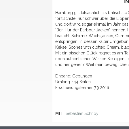
I
Hamburg gilt tatsächlich als britischst
"britischste" nur schwer über die Lippen
und dort wird sogar einmal im Jahr das "
"Ben Hur der Barbour-Jacken" nennen. H
braucht, Schirme, Wachsjacken, Gummist
entspringen, in dessen kalter Umgebun
Kekse, Scones with clotted Cream, bl
Mit ein bisschen Glück regnet es am Ta
noch authentischer. Wissen Sie eigent
und her gehen? Weil man bewegliche Zie
Einband: Gebunden
Umfang: 144 Seiten
Erscheinungstermin: 7.9.2016
MIT
:
Sebastian Schnoy