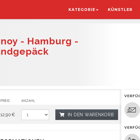
KATEGORIE
KÜNSTLER
hnoy - Hamburg -
Handgepäck
VERFÜ
PREIS
ANZAHL
12,90 €
IN DEN WARENKORB
VERFÜ