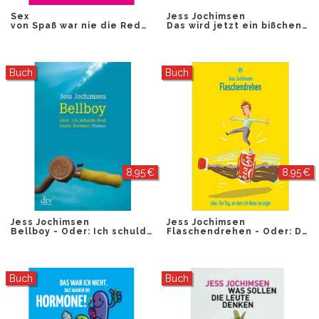
Sex
Jess Jochimsen
von Spaß war nie die Rede 2
Das wird jetzt ein bißchen weh tun
Buch
Buch
8,95 €
8,95 €
Jess Jochimsen
Jess Jochimsen
Bellboy - Oder: Ich schulde Paul einen Sommer
Flaschendrehen - Oder: Der Tag an dem ich Nina zersägte
Buch
Buch