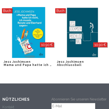
Buch
Buch
10,90 €
10,90 €
Jess Jochimsen
Jess Jochimsen
Mama und Papa hatte ich nicht, ich musste Renate und Eberhard sagen
Abschlussball
NÜTZLICHES
Abonnieren Sie unseren Newsletter
Kontakt