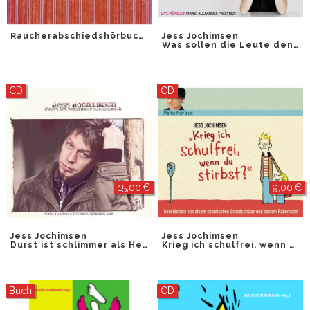
Raucherabschiedshörbuch
Jess Jochimsen
Was sollen die Leute denken
CD
CD
15,00 €
9,00 €
Jess Jochimsen
Jess Jochimsen
Durst ist schlimmer als Heimweh
Krieg ich schulfrei, wenn du stirbst?
Buch
CD