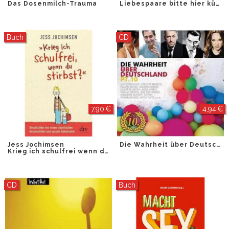
Das Dosenmilch-Trauma
Liebespaare bitte hier küssen
Buch
CD
7,90 €
4,94 €
Jess Jochimsen
Die Wahrheit über Deutschland Pt. 10
Krieg ich schulfrei wenn du stirbst
CD
Buch