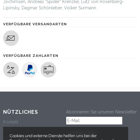
Jochimsen
,
Andreas "Spider" Krenzke
,
Lutz von Rosenberg-
Lipinsky
,
Dagmar Schönleber
,
Volker Surmann
VERFÜGBARE VERSANDARTEN
VERFÜGBARE ZAHLARTEN
NÜTZLICHES
Abonnieren Sie unseren Newsletter
Kontakt
AGB
ANMELDEN
Cookies und externe Dienste helfen uns bei der
Datenschutz