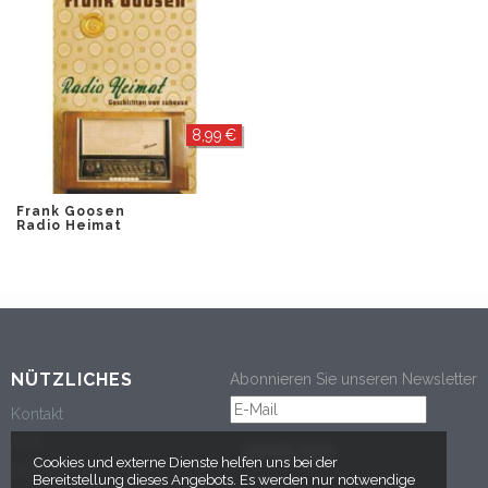
8,99 €
Frank Goosen
Radio Heimat
NÜTZLICHES
Abonnieren Sie unseren Newsletter
Kontakt
AGB
ANMELDEN
Cookies und externe Dienste helfen uns bei der
Datenschutz
Bereitstellung dieses Angebots. Es werden nur notwendige